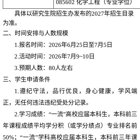
0856
02
化学工程
（专业学位）
具体以研究生院招生办发布的
202
7
年招生目录
为准。
二、时间安排与人数规模
1.
报名时间：
2026
年
6
月
25
日至
7
月
5
日
2.
活动时间：
2026
年
7
月
9
~
10
日
3.
预期人数：
80
人左右
三、学生申请条件
1.
遵纪守法，品行优良，
身心健康，学风端
正，
无任何违法违纪受处分记录。
2.
学习成绩：“一流”高校应届本科生，
本科前三
年
课程成绩
平均学分积（或学分绩点）专业排名前
50
%
；
“一流”学科高校应届本科生，
本科前三年
课