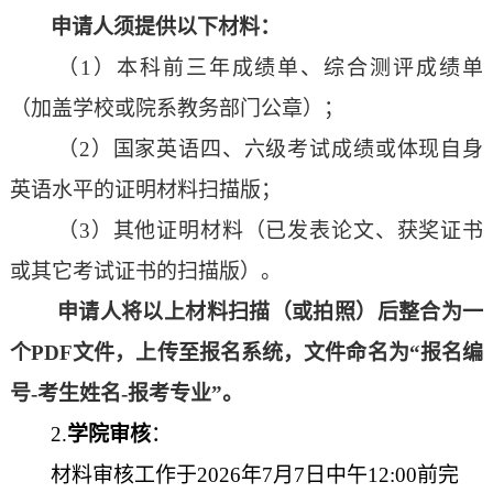
申请人须提供以下材料：
（
1
）本科前三年成绩单、综合测评成绩单
（加盖学校或院系教务部门公章）
；
（
2
）
国家英语四、六级考试成绩或体现自身
英语水平的证明材料扫描版；
（
3
）
其他证明材料（已发表论文、获奖证书
或其它考试证书的
扫描版
）
。
申请人将以上材料扫描（或拍照）后整合为一
个
PDF
文件，上传至报名系统，文件命名为
“
报名编
号
-
考生姓名
-
报考专业
”
。
2.
学院审核
：
材料审核工作于
2026
年
7
月
7
日中午
12:00
前完