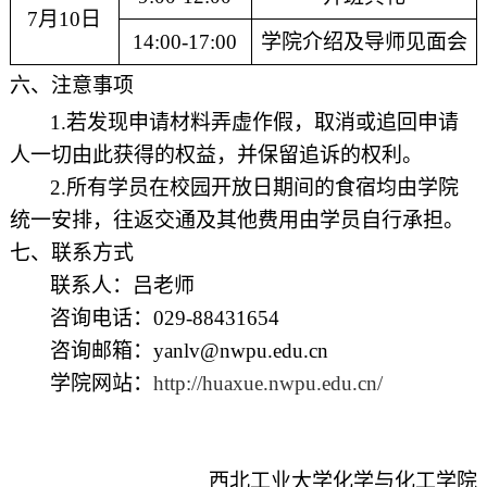
7
月
10
日
14:00-1
7
:00
学院介绍
及导师见面会
六、注意事项
1.
若发现申请材料弄虚作假，取消或追回申请
人一切由此获得的权益，并保留追诉的权利。
2.
所有学员在校园开放日期间的食宿均由学院
统一安排，往返交通及其他费用由学员自行承担。
七
、联系方式
联系人：
吕
老师
咨询电话：
029-88431654
咨询
邮箱：
yanlv
@nwpu.edu.cn
学院网站：
http://huaxue.nwpu.edu.cn/
西北工业大学
化学与化工
学院