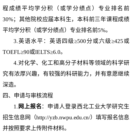
程成绩
平均学分积（或学分绩点）专业排名前
30
%
；其他院校
应届本科生，
本科前三年
课程成绩
平均学分积（或学分绩点）专业排名
前
5%
。
3.
英语水平：英语四级≥
500
分或六级
≥
425
或
TOEFL
≥
90
或
IELTS
≥
6.0
。
4.
对化学、化工和高分子材料等领域的科学研
究有浓厚兴趣
，有较强
的
科研能力，并有意愿继续
深造
。
四、申请与审核流程
1.
网上报名
：
申请人登录西北工业大学研究生
招生信息网（
http://yzb.nwpu.edu.cn/
）
填写报名信息
并按照要求上传附件材料
。