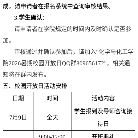
成，请申请者在报名系统中查询审核结果。
3.
学生确认
：
请申请者在学院规定的时间内及时确认是否参
加。
审核通过并确认参加后，请加入
“化学与化工学
院
2026
暑期校园开放日
QQ
群
809656172
”，相关通
知将在群内发布。
五、
校园开放日活动安排
日期
时间
活动内容
学生报到及导师
咨询接
7
月
9
日
全天
待
日
9:
0
0-
12
:
0
0
开班典礼